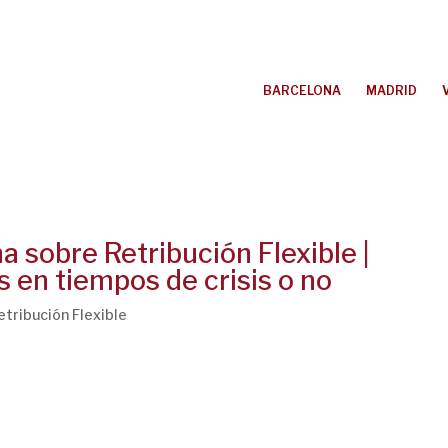
BARCELONA
MADRID
 sobre Retribución Flexible |
s en tiempos de crisis o no
etribución Flexible
ón Flexible Durante la jornada, Juan Montero expuso sobre los
y cómo a través de la retribución flexible, podemos motivar a
ementando su salario disponible sin...