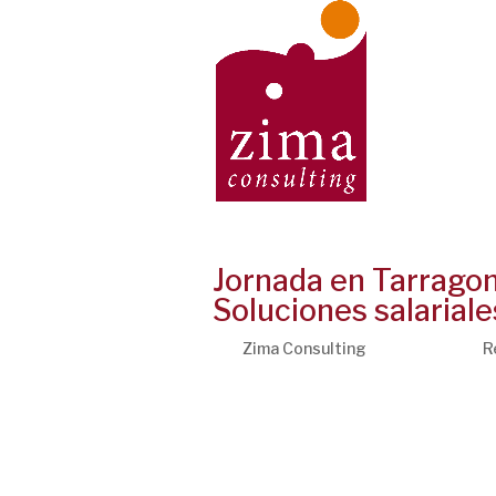
Jornada en Tarragona
Soluciones salariale
por
Zima Consulting
|
Feb 17, 2017
|
R
Jornada en Tarragona sobre Retribuci
nuevos retos del mercado de trabajo 
nuestros empleados y directivos, incr